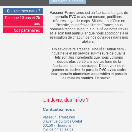
Découvrir la gamme
Qui sommes-nous ?
Vasseur Fermetures
est un fabricant français de
portails PVC et alu
sur mesure, portillons,
Garantie 10 ans et 25
clôtures et garde-corps. Situés dans l'Oise en
ans
Picardie, tout près de l'Ile de France, nous
sommes reconnus pour la qualité de notre travail
Nos partenaires
et le soin tout particulier que nous accordons à la
réalisation de chacun de nos ouvrages dans nos
ateliers...
Un savoir-faire artisanal, une réalisation semi-
industrielle et un service sur-mesure de qualité :
tels sont les ingrédients que nous utilisons
depuis plus de 20 ans tout au long de la
fabrication de nos ouvrages. Découvrez notre
gamme exclusive de
portails PVC avec cadre
inox
,
portails aluminium assemblés
et
portails
aluminium soudés
.
En savoir +...
Un devis, des infos ?
Contactez-nous
Vasseur Fermetures
3 avenue du Gros Grelot
60150 - Thourotte
Tél. 03 44 75 38 63