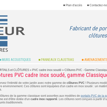
■ Plan d'accès
■ Contactez-n
Fabricant de por
clôtures
■ MURS ACOUSTIQUES
■ PANNEAUX CLAUSTRAS
■ AMENAGEMENTS
RTAILS et CLÔTURES
» PVC cadre inox soudé »
Clôtures PVC - Gamme Classiq
ôtures PVC cadre inox soudé, gamme Classiqu
rvez l'intimité de votre jardin avec notre gamme de
clôtures PVC
! Plusieurs modè
re environnement. Ces clôtures sont équipées d'un cadre en inox soudé : un matéri
s.
clôtures de la gamme classique sont assorties aux modèles de
portails PVC de la
e est d'être dotée d'un
cadre inox rapporté
. Les clôtures sont conçues à partir d
rés traditionnels.