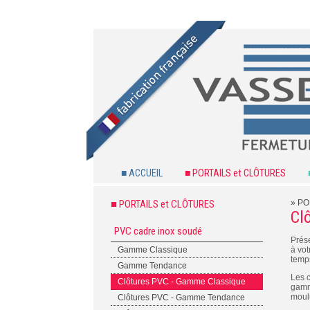
■ ACCUEIL
■ PORTAILS et CLÔTURES
■ PORTAILS et CLÔTURES
»
PO
Cl
PVC cadre inox soudé
Prése
Gamme Classique
à vot
temp
Gamme Tendance
Les 
Clôtures PVC - Gamme Classique
gamm
moulu
Clôtures PVC - Gamme Tendance