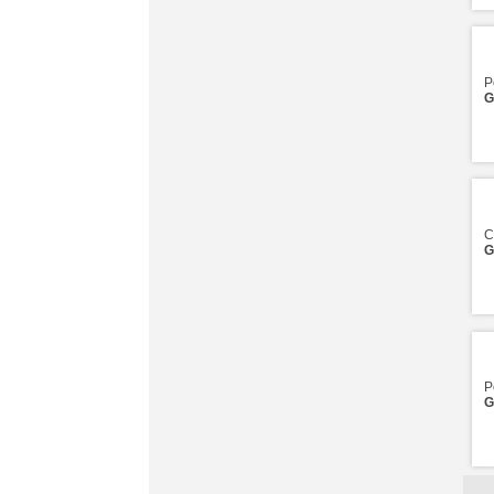
P
G
C
G
P
G