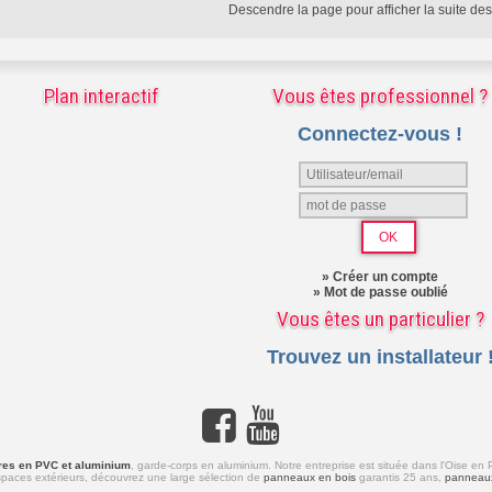
Descendre la page pour afficher la suite des a
Plan interactif
Vous êtes professionnel ?
Connectez-vous !
» Créer un compte
» Mot de passe oublié
Vous êtes un particulier ?
Trouvez un installateur 
tures en PVC et aluminium
,
garde-corps en aluminium
. Notre entreprise est située dans l'Oise en 
aces extérieurs, découvrez une large sélection de
panneaux en bois
garantis 25 ans,
panneaux