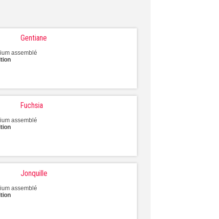
Gentiane
inium assemblé
tion
Fuchsia
inium assemblé
tion
Jonquille
inium assemblé
tion