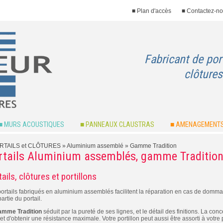
■ Plan d'accès
■ Contactez-n
Fabricant de por
clôtures
■ MURS ACOUSTIQUES
■ PANNEAUX CLAUSTRAS
■ AMENAGEMENTS
RTAILS et CLÔTURES
» Aluminium assemblé »
Gamme Tradition
rtails Aluminium assemblés, gamme Traditio
ails, clôtures et portillons
ortails fabriqués en aluminium assemblés facilitent la réparation en cas de dommag
artie du portail.
amme Tradition
séduit par la pureté de ses lignes, et le détail des finitions. La c
t d'obtenir une résistance maximale. Votre portillon peut aussi être assorti à votre p