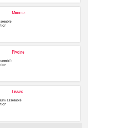
Mimosa
assemblé
tion
Pivoine
assemblé
tion
Lisses
inium assemblé
tion