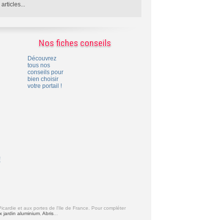
rticles...
Nos fiches conseils
Découvrez
tous nos
conseils pour
bien choisir
votre portail !
!
Picardie et aux portes de l'Ile de France. Pour compléter
 jardin aluminium
,
Abris
...