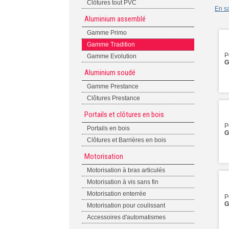
Clôtures tout PVC
En sa
Aluminium assemblé
Gamme Primo
Gamme Tradition
P
Gamme Evolution
G
Aluminium soudé
Gamme Prestance
Clôtures Prestance
Portails et clôtures en bois
P
Portails en bois
G
Clôtures et Barrières en bois
Motorisation
Motorisation à bras articulés
Motorisation à vis sans fin
Motorisation enterrée
P
G
Motorisation pour coulissant
Accessoires d'automatismes