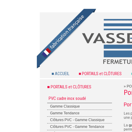
■ ACCUEIL
■ PORTAILS et CLÔTURES
■ PORTAILS et CLÔTURES
»
PO
Po
PVC cadre inox soudé
Port
Gamme Classique
Gamme Tendance
Les p
une p
Clôtures PVC - Gamme Classique
La
g
Clôtures PVC - Gamme Tendance
perme