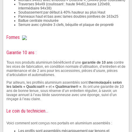
Montant 94x61 avec embouts « Doucine », (94x49 pour coulissant)
Traverses 94x49 (coulissant : haute 94x61,basse 120x69,
intermédiaire 94x38)
Soubassement par défaut à 40% hauteur au plus Haut
Panneaux haut et bas avec lames doubles jointives de 163x25
Battue centrale moulurée
Serrure avec cylindre 3 clefs, béquille et plaque de propreté
Formes
Garantie 10 ans :
Tous nos produits aluminium bénéficient d’une
garantie de 10 ans
contre
les vices de fabrication, en condition normale d’utilisation, d’entretien et de
maintenance et de 2 ans pour les accessoires, pièces d’usure, pièces
d’articulation et automatismes.
Par ailleurs, les profilés aluminium assemblés sont
thermolaqués selon
les labels « Qualicoat® »
et
« Qualimarine® »
. Ils ont une garantie de 10
ans de bonne tenue, sous réserve d’un entretien régulier, à savoir, un
lavage annuel à l’eau tiède savonneuse avec une éponge, suivi d’un
rinçage à l’eau claire.
Le coin du technicien...
Voici comment sont conçus nos portails en aluminium assemblés :
Les profils sont assemblés mécaniquement par tenons et