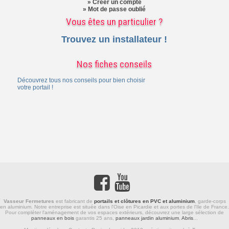
» Créer un compte
» Mot de passe oublié
Vous êtes un particulier ?
Trouvez un installateur !
Nos fiches conseils
Découvrez tous nos conseils pour bien choisir
votre portail !
Vasseur Fermetures
est fabricant de
portails et clôtures en PVC et aluminium
,
garde-corps
en aluminium
. Notre entreprise est située dans l'Oise en Picardie et aux portes de l'Ile de France.
Pour compléter l'aménagement de vos espaces extérieurs, découvrez une large sélection de
panneaux en bois
garantis 25 ans,
panneaux jardin aluminium
,
Abris
...