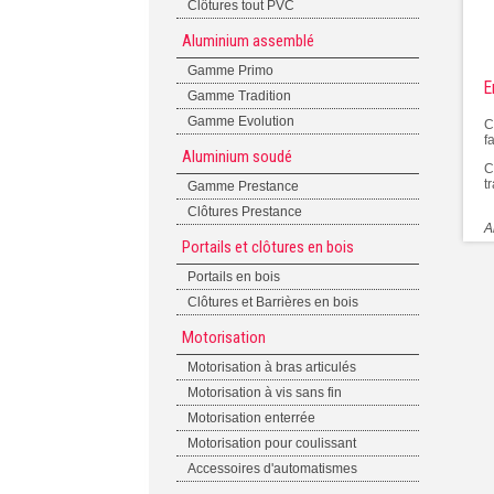
Clôtures tout PVC
Aluminium assemblé
Gamme Primo
E
Gamme Tradition
Gamme Evolution
C
f
Aluminium soudé
C
t
Gamme Prestance
Clôtures Prestance
A
Portails et clôtures en bois
Portails en bois
Clôtures et Barrières en bois
Motorisation
Motorisation à bras articulés
Motorisation à vis sans fin
Motorisation enterrée
Motorisation pour coulissant
Accessoires d'automatismes